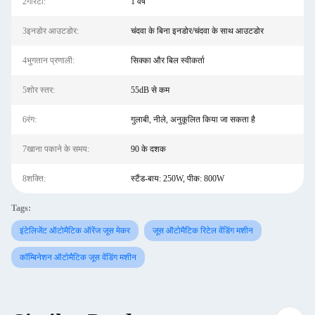
2गारंटी:
1 वर्ष
3इनडोर आउटडोर:
चंदवा के बिना इनडोर/चंदवा के साथ आउटडोर
4भुगतान प्रणाली:
सिक्का और बिल स्वीकर्ता
5शोर स्तर:
55dB से कम
6रंग:
गुलाबी, नीले, अनुकूलित किया जा सकता है
7खाना पकाने के समय:
90 के दशक
8शक्ति:
स्टैंड-बाय: 250W, पीक: 800W
Tags:
इंटेलिजेंट ऑटोमैटिक ऑरेंज जूस मेकर
जूस ऑटोमैटिक रिटेल वेंडिंग मशीन
कॉम्बिनेशन ऑटोमैटिक जूस वेंडिंग मशीन