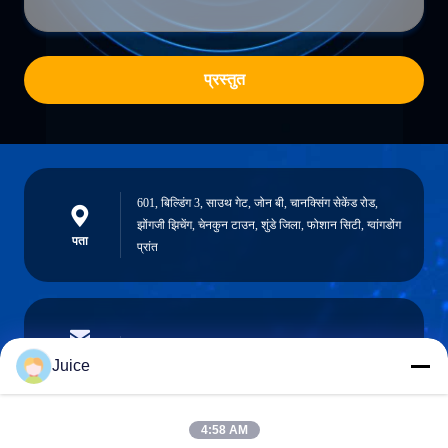
प्रस्तुत
601, बिल्डिंग 3, साउथ गेट, जोन बी, चानक्सिंग सेकेंड रोड,
झोंगजी झिचेंग, चेनकुन टाउन, शुंडे जिला, फोशान सिटी, ग्वांगडोंग
पता
प्रांत
vendingmachine935@gmail.com
ईमेल
Juice
4:58 AM