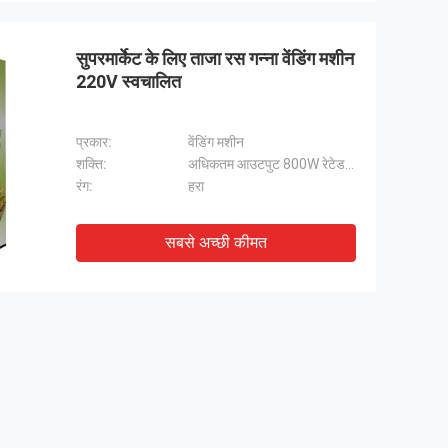
सुपरमार्केट के लिए ताजा रस गन्ना वेंडिंग मशीन
220V स्वचालित
प्रकार:
वेंडिंग मशीन
शक्ति:
अधिकतम आउटपुट 800W रेटेड 300W
रंग:
हरा
सबसे अच्छी कीमत