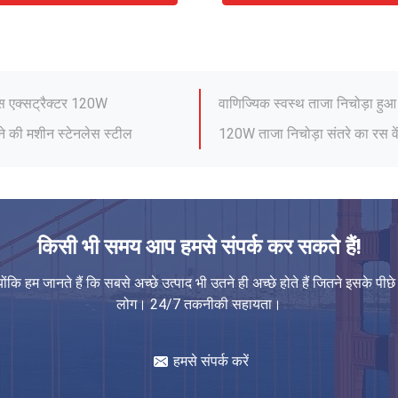
ैटिक एक्सट्रैक्टर मशीन
इलेक्ट्रिक फ्रेश स्क्वीज़्ड ऑरेंज 
ूस एक्सट्रैक्टर 120W
वाणिज्यिक स्वस्थ ताजा निचोड़ा हुआ
ने की मशीन स्टेनलेस स्टील
120W ताजा निचोड़ा संतरे का रस वें
ी करप्शन स्टेनलेस स्टील
औद्योगिक स्वचालित फल संतरे का 
प्रोसेसिंग मशीन ऑटोमैटिक
कॉम्पैक्ट ताजा निचोड़ा संतरे का र
टील कलर
घर के लिए कमर्शियल फ्रेश स्क्वी
ड CE स्वीकृत
लघु औद्योगिक ऑरेंज जूसर मशीन 1.5
मैनुअल फ्रूट जूसर
पीएलसी ताजा निचोड़ा संतरे का रस
किसी भी समय आप हमसे संपर्क कर सकते हैं!
 स्टेनलेस स्टील 100W
टैप कंट्रोलर के साथ ड्रिंक शॉप ले
योंकि हम जानते हैं कि सबसे अच्छे उत्पाद भी उतने ही अच्छे होते हैं जितने इसके पीछे
िज्यिक ऑटो ऑरेंज जूसर
सेब नींबू फल ताजा संतरे का रस नि
लोग। 24/7 तकनीकी सहायता।
ैटिक एक्सट्रैक्टर मशीन
इलेक्ट्रिक फ्रेश स्क्वीज़्ड ऑरेंज 
हमसे संपर्क करें