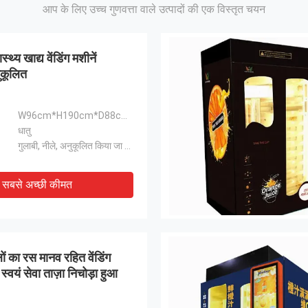
आप के लिए उच्च गुणवत्ता वाले उत्पादों की एक विस्तृत चयन
्थ्य खाद्य वेंडिंग मशीनें
ुकूलित
W96cm*H190cm*D88cm/अनुकूलित
धातु
गुलाबी, नीले, अनुकूलित किया जा सकता है
सबसे अच्छी कीमत
ं का रस मानव रहित वेंडिंग
स्वयं सेवा ताज़ा निचोड़ा हुआ