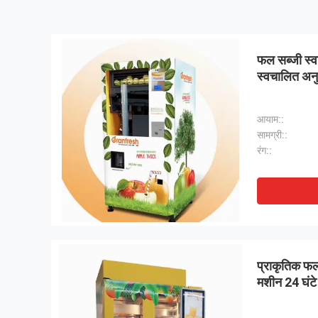
फल सब्जी स्वास
स्वचालित अन
आयाम::
सामग्री::
रंग::
प्राकृतिक फलो
मशीन 24 घंटे 