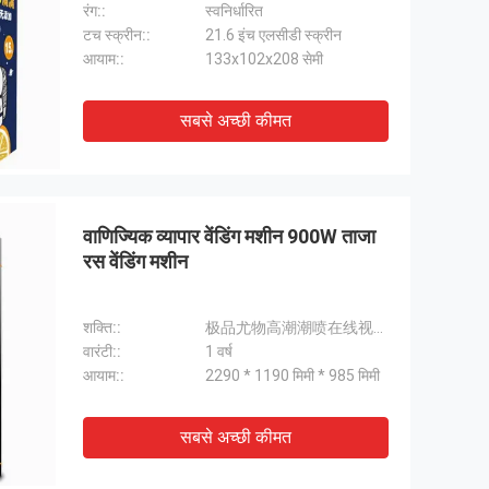
रंग::
स्वनिर्धारित
टच स्क्रीन::
21.6 इंच एलसीडी स्क्रीन
आयाम::
133x102x208 सेमी
सबसे अच्छी कीमत
वाणिज्यिक व्यापार वेंडिंग मशीन 900W ताजा
रस वेंडिंग मशीन
शक्ति::
极品尤物高潮潮喷在线视频_少妇喷水大秀自慰_丰满少妇一级毛片日本_松尾江里子在线播放nem006
वारंटी::
1 वर्ष
आयाम::
2290 * 1190 मिमी * 985 मिमी
सबसे अच्छी कीमत