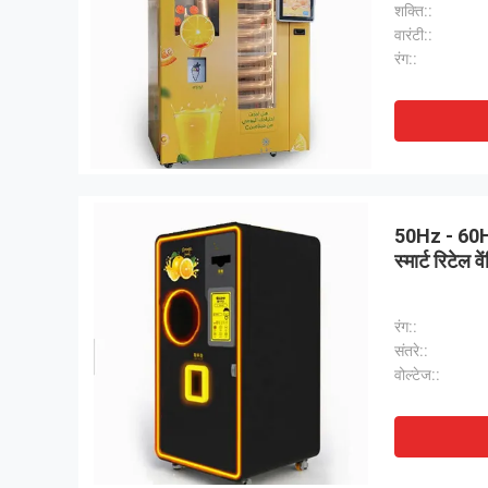
शक्ति::
वारंटी::
रंग::
50Hz - 60Hz
स्मार्ट रिटेल 
रंग::
संतरे::
वोल्टेज::