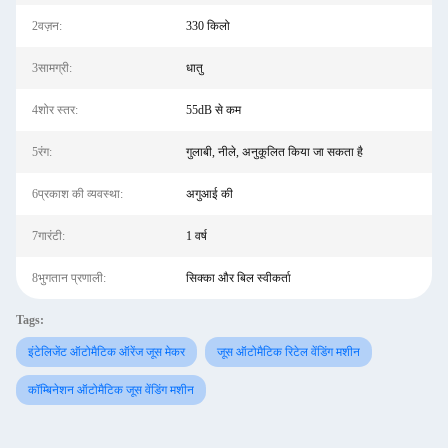
2वज़न:
330 किलो
3सामग्री:
धातु
4शोर स्तर:
55dB से कम
5रंग:
गुलाबी, नीले, अनुकूलित किया जा सकता है
6प्रकाश की व्यवस्था:
अगुआई की
7गारंटी:
1 वर्ष
8भुगतान प्रणाली:
सिक्का और बिल स्वीकर्ता
Tags:
इंटेलिजेंट ऑटोमैटिक ऑरेंज जूस मेकर
जूस ऑटोमैटिक रिटेल वेंडिंग मशीन
कॉम्बिनेशन ऑटोमैटिक जूस वेंडिंग मशीन