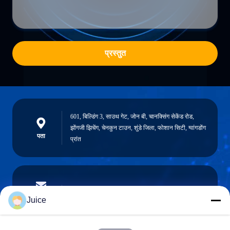
प्रस्तुत
601, बिल्डिंग 3, साउथ गेट, जोन बी, चानक्सिंग सेकेंड रोड,
झोंगजी झिचेंग, चेनकुन टाउन, शुंडे जिला, फोशान सिटी, ग्वांगडोंग
पता
प्रांत
vendingmachine935@gmail.com
ईमेल
Juice