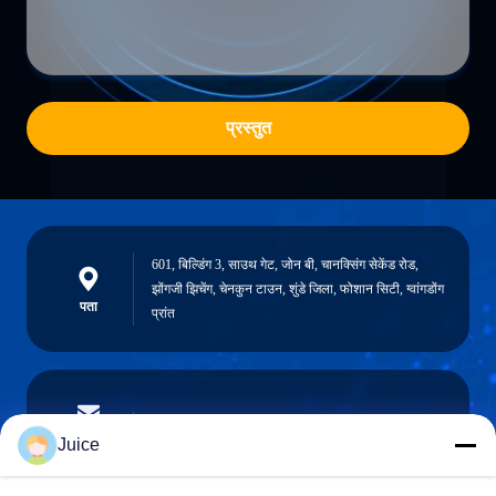
प्रस्तुत
601, बिल्डिंग 3, साउथ गेट, जोन बी, चानक्सिंग सेकेंड रोड,
झोंगजी झिचेंग, चेनकुन टाउन, शुंडे जिला, फोशान सिटी, ग्वांगडोंग
पता
प्रांत
vendingmachine935@gmail.com
ईमेल
Juice