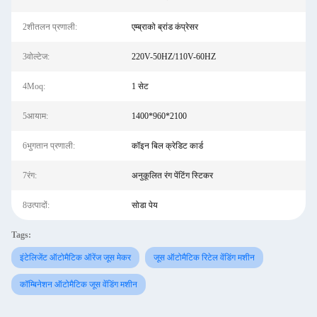
2शीतलन प्रणाली:
एम्ब्राको ब्रांड कंप्रेसर
3वोल्टेज:
220V-50HZ/110V-60HZ
4Moq:
1 सेट
5आयाम:
1400*960*2100
6भुगतान प्रणाली:
कॉइन बिल क्रेडिट कार्ड
7रंग:
अनुकूलित रंग पेंटिंग स्टिकर
8उत्पादों:
सोडा पेय
Tags:
इंटेलिजेंट ऑटोमैटिक ऑरेंज जूस मेकर
जूस ऑटोमैटिक रिटेल वेंडिंग मशीन
कॉम्बिनेशन ऑटोमैटिक जूस वेंडिंग मशीन