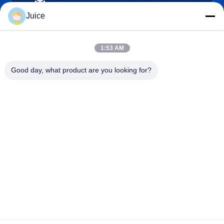
vendingmachine935@gmail.com
ईमेल
Juice
1:53 AM
0086-132-6536-9208
Good day, what product are you looking for?
फ़ोन
Guangdong Fresh Smart Technology Co., LTD
Guangdong Fresh Smart Technology Co., LTD