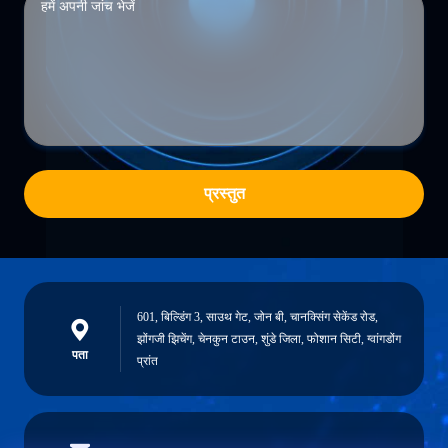
प्रस्तुत
601, बिल्डिंग 3, साउथ गेट, जोन बी, चानक्सिंग सेकेंड रोड,
झोंगजी झिचेंग, चेनकुन टाउन, शुंडे जिला, फोशान सिटी, ग्वांगडोंग
पता
प्रांत