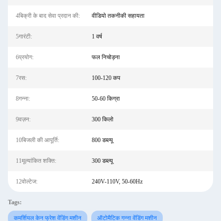
4बिक्री के बाद सेवा प्रदान की:
वीडियो तकनीकी सहायता
5गारंटी:
1 वर्ष
6प्रयोग:
फल निचोड़ना
7रस:
100-120 कप
8गन्ना:
50-60 किग्रा
9वज़न:
300 किलो
10बिजली की आपूर्ति:
800 डब्ल्यू
11मूल्यांकित शक्ति:
300 डब्ल्यू
12वोल्टेज:
240V-110V, 50-60Hz
Tags:
कमर्शियल केन फ्रेश वेंडिंग मशीन
ऑटोमैटिक गन्ना वेंडिंग मशीन